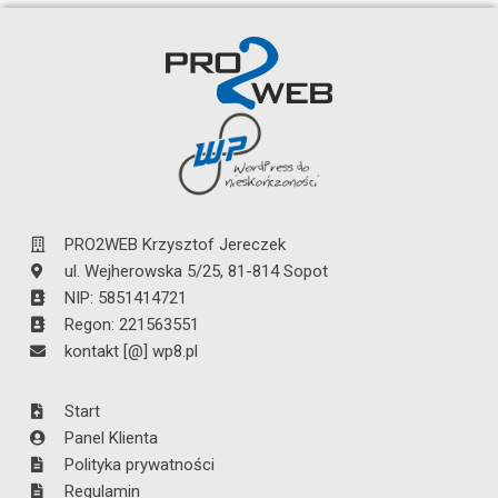
przebiega
czując się
bezpieczne
pomyślnie.
wolny, mógł w
aktualizacje
Polecamy
spokoju zająć
niezbędnych
serdecznie!
się tym, co
elementów
lubisz
Twojej strony.
najbardziej.
Pokaż
Pokaż
PRO2WEB Krzysztof Jereczek
ul. Wejherowska 5/25, 81-814 Sopot
NIP: 5851414721
Regon: 221563551
kontakt [@] wp8.pl
Start
Panel Klienta
Polityka prywatności
Regulamin