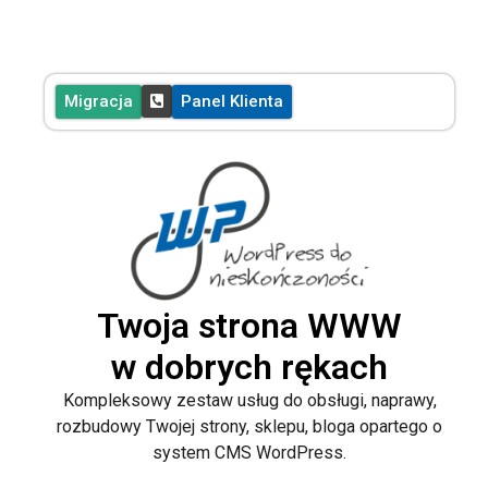
Migracja
Panel Klienta
WPFreedom.pl
WPPakiet.pl
Twoja strona WWW
Kompleksowa
w dobrych rękach
Właściwy
Opieka
Kompleksowy zestaw usług do obsługi, naprawy,
Hosting
Techniczna
rozbudowy Twojej strony, sklepu, bloga opartego o
+
system CMS WordPress.
+ Elastyczny
Podstawowa